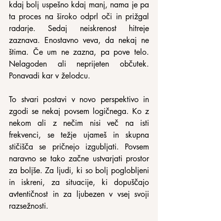
kdaj bolj uspešno kdaj manj, nama je pa 
ta proces na široko odprl oči in prižgal 
radarje. Sedaj neiskrenost hitreje 
zaznava. Enostavno veva, da nekaj ne 
štima. Če um ne zazna, pa pove telo. 
Nelagoden ali neprijeten občutek. 
Ponavadi kar v želodcu.
To stvari postavi v novo perspektivo in 
zgodi se nekaj povsem logičnega. Ko z 
nekom ali z nečim nisi več na isti 
frekvenci, se težje ujameš in skupna 
stičišča se pričnejo izgubljati. Povsem 
naravno se tako začne ustvarjati prostor 
za boljše. Za ljudi, ki so bolj poglobljeni 
in iskreni, za situacije, ki dopuščajo 
avtentičnost in za ljubezen v vsej svoji 
razsežnosti.