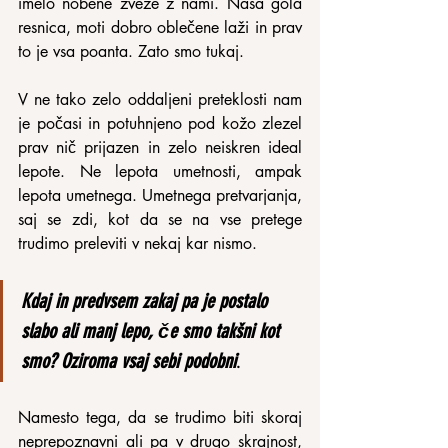
imelo nobene zveze z nami. Naša gola 
resnica, moti dobro oblečene laži in prav 
to je vsa poanta. Zato smo tukaj.
V ne tako zelo oddaljeni preteklosti nam 
je počasi in potuhnjeno pod kožo zlezel 
prav nič prijazen in zelo neiskren ideal 
lepote. Ne lepota umetnosti, ampak 
lepota umetnega. Umetnega pretvarjanja, 
saj se zdi, kot da se na vse pretege 
trudimo preleviti v nekaj kar nismo.
Kdaj in predvsem zakaj pa je postalo 
slabo ali manj lepo, če smo takšni kot 
smo? Oziroma vsaj sebi podobni
.
Namesto tega, da se trudimo biti skoraj 
neprepoznavni ali pa v drugo skrajnost, 