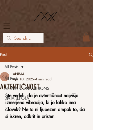
Post
All Posts
ANIMA
All Posts
Apr 10, 2025
4 min read
AVTENTIČNOST
ANIMA CONFASHIONS
Ste vedeli, da je avtentičnost najvišja 
DIVJA LEPOTA
izmerjena vibracija, ki jo lahko ima 
človek? Ne to ni ljubezen ampak to, da 
si iskren, odkrit in pristen
.