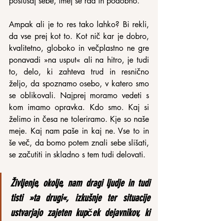
poslušaj sebe, imej se rad in podobno.
Ampak ali je to res tako lahko? Bi rekli, 
da vse prej kot to. Kot nič kar je dobro, 
kvalitetno, globoko in večplastno ne gre 
ponavadi »na usput« ali na hitro, je tudi 
to, delo, ki zahteva trud in resnično 
željo, da spoznamo osebo, v katero smo 
se oblikovali. Najprej moramo vedeti s 
kom imamo opravka. Kdo smo. Kaj si 
želimo in česa ne toleriramo. Kje so naše 
meje. Kaj nam paše in kaj ne. Vse to in 
še več, da bomo potem znali sebe slišati, 
se začutiti in skladno s tem tudi delovati.
Življenje, okolje, nam dragi ljudje in tudi 
tisti »ta drugi«, izkušnje ter situacije 
ustvarjajo zajeten kupček dejavnikov, ki 