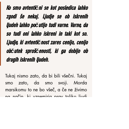
Ko smo avtentični se kot posledica lahko 
zgodi še nekaj. Ljudje se ob iskrenih 
ljudeh lahko počutijo tudi varne. Varne, da 
so tudi oni lahko iskreni in taki kot so. 
Ljudje, ki avtentičnost zares cenijo, cenijo 
občutek sproščenosti, ki ga dobijo ob 
drugih iskrenih ljudeh
.
Tukaj nismo zato, da bi bili všečni. Tukaj 
smo zato, da smo svoji. Morda 
marsikomu to ne bo všeč, a če ne živimo 
na način, ki vznemirja prav toliko ljudi 
kot jih navdihuje, ne živimo zares. Ne 
živimo iskreno. Pustolovsko, pristno 
življenje bo nekatere razjezilo in druge 
spodbudilo. In včasih bo to dvoje težko 