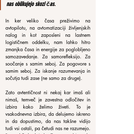
nas oblikujejo skozi čas
.
In ker veliko časa preživimo na 
avtopilotu, na avtomatizaciji življenjskih 
nalog in kot zaposleni na lastnem 
logističnem oddelku, nam lahko hitro 
zmanjka časa in energije za poglobljeno 
samozavedanje. Za samorefleksijo. Za 
soočanje s samim seboj. Za pogovore s 
samim seboj. Za iskanje razumevanja in 
sočutja tudi zase (ne samo za druge).
Zato avtentičnost ni nekaj kar imaš ali 
nimaš, temveč je zavestna odločitev in 
izbira kako želimo živeti. To je 
vsakodnevna izbira, da delujemo iskreno 
in da dopustimo, da nas takšne vidijo 
tudi vsi ostali, pa četudi nas ne razumejo. 