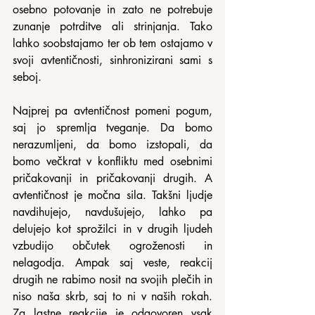
osebno potovanje in zato ne potrebuje 
zunanje potrditve ali strinjanja. Tako 
lahko soobstajamo ter ob tem ostajamo v 
svoji avtentičnosti, sinhronizirani sami s 
seboj.
Najprej pa avtentičnost pomeni pogum, 
saj jo spremlja tveganje. Da bomo 
nerazumljeni, da bomo izstopali, da 
bomo večkrat v konfliktu med osebnimi 
pričakovanji in pričakovanji drugih. A 
avtentičnost je močna sila. Takšni ljudje 
navdihujejo, navdušujejo, lahko pa 
delujejo kot sprožilci in v drugih ljudeh 
vzbudijo občutek ogroženosti in 
nelagodja. Ampak saj veste, reakcij 
drugih ne rabimo nosit na svojih plečih in 
niso naša skrb, saj to ni v naših rokah. 
Za lastne reakcije je odgovoren vsak 