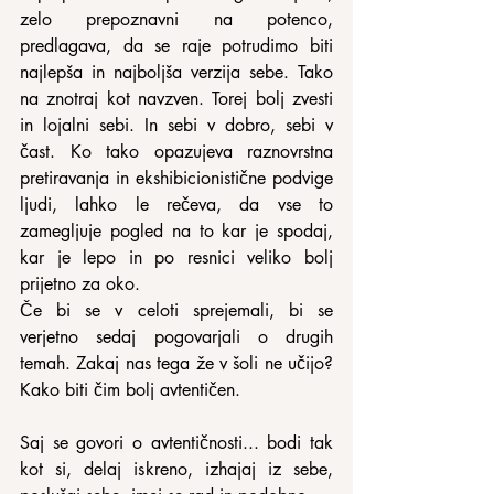
zelo prepoznavni na potenco, 
predlagava, da se raje potrudimo biti 
najlepša in najboljša verzija sebe. Tako 
na znotraj kot navzven. Torej bolj zvesti 
in lojalni sebi. In sebi v dobro, sebi v 
čast. Ko tako opazujeva raznovrstna 
pretiravanja in ekshibicionistične podvige 
ljudi, lahko le rečeva, da vse to 
zamegljuje pogled na to kar je spodaj, 
kar je lepo in po resnici veliko bolj 
prijetno za oko.
Če bi se v celoti sprejemali, bi se 
verjetno sedaj pogovarjali o drugih 
temah. Zakaj nas tega že v šoli ne učijo? 
Kako biti čim bolj avtentičen.
Saj se govori o avtentičnosti... bodi tak 
kot si, delaj iskreno, izhajaj iz sebe, 