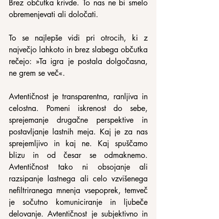
Brez občutka krivde. To nas ne bi smelo 
obremenjevati ali določati.
To se najlepše vidi pri otrocih, ki z 
največjo lahkoto in brez slabega občutka 
rečejo: »Ta igra je postala dolgočasna, 
ne grem se več«.
Avtentičnost je transparentna, ranljiva in 
celostna. Pomeni iskrenost do sebe, 
sprejemanje drugačne perspektive in 
postavljanje lastnih meja. Kaj je za nas 
sprejemljivo in kaj ne. Kaj spuščamo 
blizu in od česar se odmaknemo. 
Avtentičnost tako ni obsojanje ali 
razsipanje lastnega ali celo vzvišenega 
nefiltriranega mnenja vsepoprek, temveč 
je sočutno komuniciranje in ljubeče 
delovanje. Avtentičnost je subjektivno in 