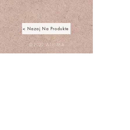
< Nazaj Na Produkte
© 2022 A N I M A
Varstvo osebnih podatkov
Odgovori na vprašanja
Pogoji poslovanja