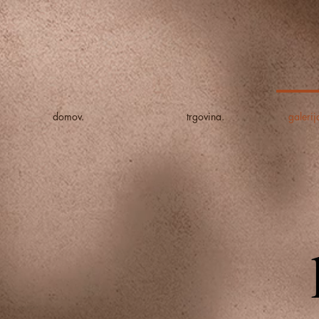
domov.
trgovina.
galeri