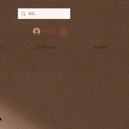
Prijava
a.
darilni bon.
kontakt.
.