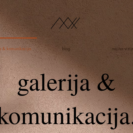
ja & komunikacija.
blog.
najina vizij
galerija &
komunikacija