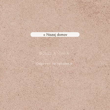
< Nazaj domov
© 2022 A N I M A
Odgovori na vprašanja