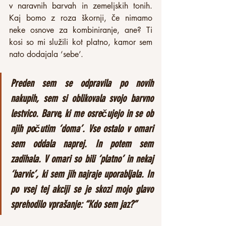
v naravnih barvah in zemeljskih tonih. 
Kaj bomo z roza škornji, če nimamo 
neke osnove za kombiniranje, ane? Ti 
kosi so mi služili kot platno, kamor sem 
nato dodajala ‘sebe’.
Preden sem se odpravila po novih 
nakupih, sem si oblikovala svojo barvno 
lestvico. Barve, ki me osrečujejo in se ob 
njih počutim ‘doma’. Vse ostalo v omari 
sem oddala naprej. In potem sem 
zadihala. V omari so bili ‘platno’ in nekaj 
‘barvic’, ki sem jih najraje uporabljala. In 
po vsej tej akciji se je skozi mojo glavo 
sprehodilo vprašanje: “Kdo sem jaz?”