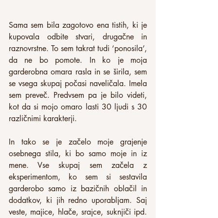
Sama sem bila zagotovo ena tistih, ki je 
kupovala odbite stvari, drugačne in 
raznovrstne. To sem takrat tudi ‘ponosila’, 
da ne bo pomote. In ko je moja 
garderobna omara rasla in se širila, sem 
se vsega skupaj počasi naveličala. Imela 
sem preveč. Predvsem pa je bilo videti, 
kot da si mojo omaro lasti 30 ljudi s 30 
različnimi karakterji.
In tako se je začelo moje grajenje 
osebnega stila, ki bo samo moje in iz 
mene. Vse skupaj sem začela z 
eksperimentom, ko sem si sestavila 
garderobo samo iz bazičnih oblačil in 
dodatkov, ki jih redno uporabljam. Saj 
veste, majice, hlače, srajce, suknjiči ipd. 