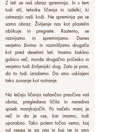
Z leti se naš obraz spreminja. In s tem 
tudi stil, tehnike ličenja in izdelki, ki 
ustrezajo naši koži. Ne spreminja pa se 
samo obraz. Življenje nas kot plastelin 
oblikuje in pregnete. Rastemo, se 
razvijamo in spreminjamo. Danes 
verjetno živimo in razmišljamo drugače 
kot pred desetimi leti. Imamo kakšno 
gubico več, morda drugačno pričesko in 
verjetno tudi življenjski slog. Zato je prav, 
da to tudi izražamo. Da smo usklajeni 
tako zunanje kot notranje.
Na tečaju ličenja natančno preučiva vaš 
obraz, pregledava ličila in narediva 
spisek manjkajočih. Po načelu manj je 
več in da je vse, kar imamo, tudi 
uporabno. Tako potem točno vemo, kaj 
od vsega je za nas in kaj ne in smo 