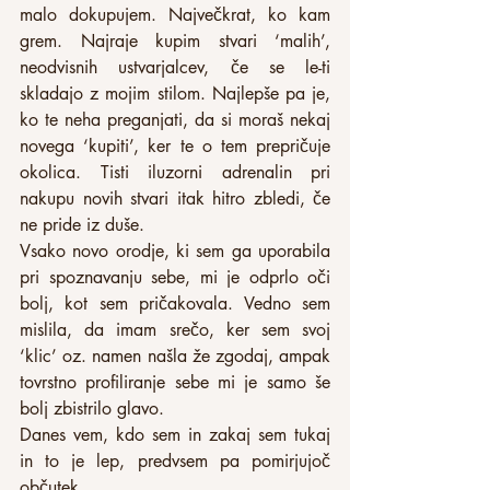
malo dokupujem. Največkrat, ko kam 
grem. Najraje kupim stvari ‘malih’, 
neodvisnih ustvarjalcev, če se le-ti 
skladajo z mojim stilom. Najlepše pa je, 
ko te neha preganjati, da si moraš nekaj 
novega ‘kupiti’, ker te o tem prepričuje 
okolica. Tisti iluzorni adrenalin pri 
nakupu novih stvari itak hitro zbledi, če 
ne pride iz duše.
Vsako novo orodje, ki sem ga uporabila 
pri spoznavanju sebe, mi je odprlo oči 
bolj, kot sem pričakovala. Vedno sem 
mislila, da imam srečo, ker sem svoj 
‘klic’ oz. namen našla že zgodaj, ampak 
tovrstno profiliranje sebe mi je samo še 
bolj zbistrilo glavo.
Danes vem, kdo sem in zakaj sem tukaj 
in to je lep, predvsem pa pomirjujoč 
občutek.