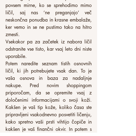
povsem mirne, ko se sprehodimo mimo 
ličil, saj nas ‘ne preganjajo’ več 
neskončna ponudba in krasne embalaže, 
ker vemo in se ne pustimo tako na hitro 
zmesti.
Vsekakor pa za začetek iz nabora ličil 
odstranite vse tisto, kar vsaj leto dni niste 
uporabile.
Potem naredite seznam tistih osnovnih 
ličil, ki jih potrebujete vsak dan. To je 
vaša osnova in baza za nadaljnje 
nakupe. Pred novim shoppingom 
priporočam, da se opremite vsaj z 
določenimi informacijami o svoji koži. 
Kakšen je vaš tip kože, koliko časa ste 
pripravljeni vsakodnevno posvetiti ličenju, 
kako spretno vaši prsti vihtijo čopiče in 
kakšen je vaš finančni okvir. In potem s 