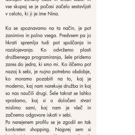
vse skupaj se je počasi začelo sestavljati 
v celoto, ki ji je ime Nina.
Ko se spoznavamo na ta način, je pot 
zanimiva in polna vsega. Predvsem pa jo 
hkrati spremlja tudi pot spuščanja in 
razslojevanja. Ko odvržemo plasti 
družbenega programiranja, šele pridemo 
zares do jedra, ki smo mi. Ko iščemo pot 
nazaj k sebi, je nujno potrebno obdobje, 
ko moramo pozabiti na to, kaj je 
moderno, kaj nam narekuje družba in kaj 
so nas naučili drugi. Šele takrat se lahko 
vprašamo, kaj si o določeni stvari 
mislimo sami, kaj nam je všeč in 
začnemo odgovore iskati v sebi.
Po narejenem profilu se je zgodil en tak 
konkreten shopping. Najprej sem si 