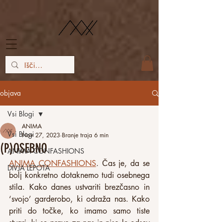
objava
Vsi Blogi
ANIMA
Vsi Blogi
Nov 27, 2023
Branje traja 6 min
(P)OSEBNO
ANIMA CONFASHIONS
ANIMA CONFASHIONS
. Čas je, da se 
DIVJA LEPOTA
bolj konkretno dotaknemo tudi osebnega 
stila. Kako danes ustvariti brezčasno in 
‘svojo’ garderobo, ki odraža nas. Kako 
priti do točke, ko imamo samo tiste 