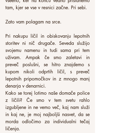
vseeno, ker na koncu vedno pristanemo 
tam, kjer se vse v resnici začne. Pri sebi.
Zato vam polagam na srce.
Pri nakupu ličil in obiskovanju lepotnih 
storitev ni nič drugače. Seveda služijo 
svojemu namenu in tudi sama pri tem 
uživam. Ampak če smo zaletavi in 
preveč poslušni, se hitro znajdemo s 
kupom nikoli odprtih ličil, s preveč 
lepotnih pripomočkov in z mnogo manj 
denarja v denarnici.
Kako se torej lotimo naše domače police 
z ličili? Če smo v tem svetu rahlo 
izgubljene in ne vemo več, kaj nam služi 
in kaj ne, je moj najboljši nasvet, da se 
morda odločimo za individualni tečaj 
ličenja.