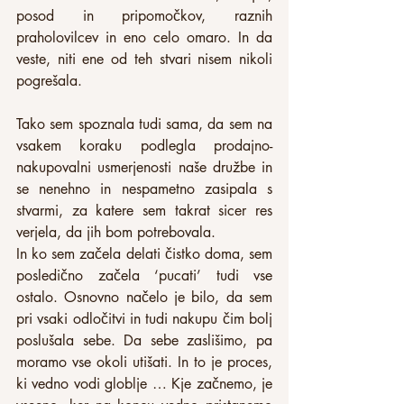
posod in pripomočkov, raznih 
praholovilcev in eno celo omaro. In da 
veste, niti ene od teh stvari nisem nikoli 
pogrešala.
Tako sem spoznala tudi sama, da sem na 
vsakem koraku podlegla prodajno-
nakupovalni usmerjenosti naše družbe in 
se nenehno in nespametno zasipala s 
stvarmi, za katere sem takrat sicer res 
verjela, da jih bom potrebovala.
In ko sem začela delati čistko doma, sem 
posledično začela ‘pucati’ tudi vse 
ostalo. Osnovno načelo je bilo, da sem 
pri vsaki odločitvi in tudi nakupu čim bolj 
poslušala sebe. Da sebe zaslišimo, pa 
moramo vse okoli utišati. In to je proces, 
ki vedno vodi globlje … Kje začnemo, je 