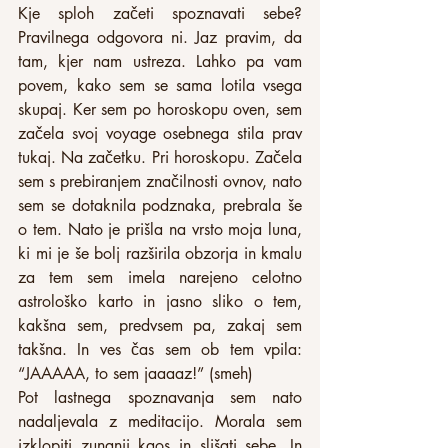
Kje sploh začeti spoznavati sebe? 
Pravilnega odgovora ni. Jaz pravim, da 
tam, kjer nam ustreza. Lahko pa vam 
povem, kako sem se sama lotila vsega 
skupaj. Ker sem po horoskopu oven, sem 
začela svoj voyage osebnega stila prav 
tukaj. Na začetku. Pri horoskopu. Začela 
sem s prebiranjem značilnosti ovnov, nato 
sem se dotaknila podznaka, prebrala še 
o tem. Nato je prišla na vrsto moja luna, 
ki mi je še bolj razširila obzorja in kmalu 
za tem sem imela narejeno celotno 
astrološko karto in jasno sliko o tem, 
kakšna sem, predvsem pa, zakaj sem 
takšna. In ves čas sem ob tem vpila: 
“JAAAAA, to sem jaaaaz!” (smeh)
Pot lastnega spoznavanja sem nato 
nadaljevala z meditacijo. Morala sem 
izklopiti zunanji kaos in slišati sebe. In 