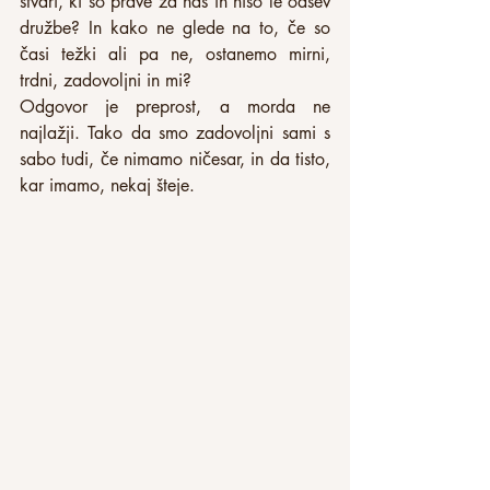
stvari, ki so prave za nas in niso le odsev 
družbe? In kako ne glede na to, če so 
časi težki ali pa ne, ostanemo mirni, 
trdni, zadovoljni in mi?
Odgovor je preprost, a morda ne 
najlažji. Tako da smo zadovoljni sami s 
sabo tudi, če nimamo ničesar, in da tisto, 
kar imamo, nekaj šteje.