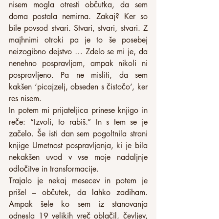
nisem mogla otresti občutka, da sem 
doma postala nemirna. Zakaj? Ker so 
bile povsod stvari. Stvari, stvari, stvari. Z 
majhnimi otroki pa je to še posebej 
neizogibno dejstvo … Zdelo se mi je, da 
nenehno pospravljam, ampak nikoli ni 
pospravljeno. Pa ne misliti, da sem 
kakšen ‘picajzelj, obseden s čistočo’, ker 
res nisem.
In potem mi prijateljica prinese knjigo in 
reče: “Izvoli, to rabiš.” In s tem se je 
začelo. Še isti dan sem pogoltnila strani 
knjige Umetnost pospravljanja, ki je bila 
nekakšen uvod v vse moje nadaljnje 
odločitve in transformacije.
Trajalo je nekaj mesecev in potem je 
prišel – občutek, da lahko zadiham. 
Ampak šele ko sem iz stanovanja 
odnesla 19 velikih vreč oblačil, čevljev, 