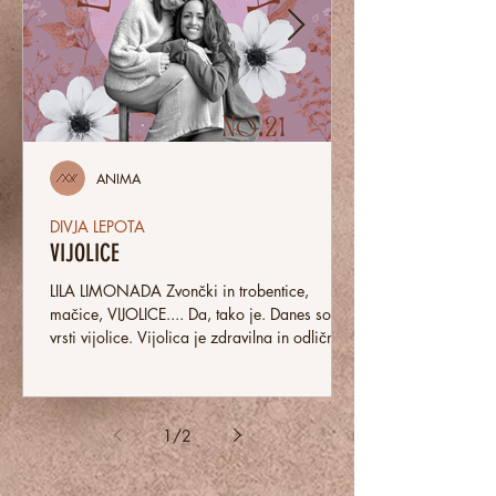
ANIMA
DIVJA LEPOTA
VIJOLICE
LILA LIMONADA Zvončki in trobentice,
mačice, VIJOLICE.... Da, tako je. Danes so na
vrsti vijolice. Vijolica je zdravilna in odlična
v...
1
/
2