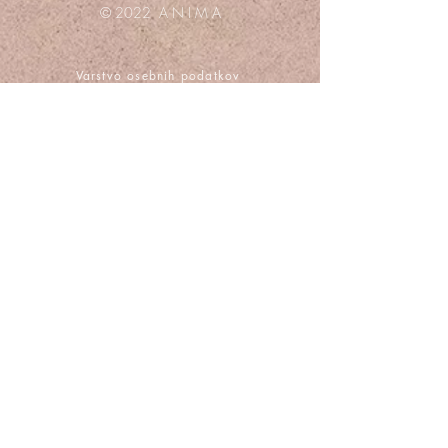
© 2022 A N I M A
Varstvo osebnih podatkov
Odgovori na vprašanja
Pogoji poslovanja